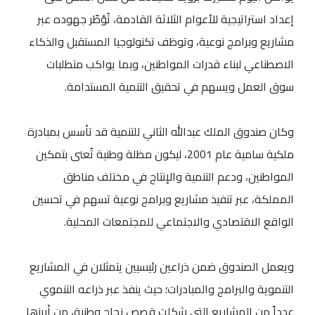
إعداد استراتيجية للأعوام الثلاثة القادمة، تُؤطّر جهوده عبر
مشاريع وبرامج نوعية، وتوظف تكنولوجيا المستقبل والذكاء
الاصطناعي لبناء قدرات المواطنين، وبما يواكب متطلبات
سوق العمل ويسهم في تحقيق التنمية المستدامة.
وكان صندوق الملك عبدالله الثاني للتنمية قد تأسس بمبادرة
ملكية سامية عام 2001، ليكون مظلة وطنية تُعنى بتمكين
المواطنين، ودعم التنمية والإنتاج في مختلف مناطق
المملكة، عبر تنفيذ مشاريع وبرامج نوعية تسهم في تحسين
الواقع الاقتصادي والاجتماعي للمجتمعات المحلية.
ويعمل الصندوق ضمن ذراعين رئيسيين يتمثلان في المشاريع
التنموية والبرامج والمبادرات؛ حيث ينفذ عبر ذراعه التنموي
عدداً من المشاريع التي شكلت قصص نجاح وطنية، من أبرزها