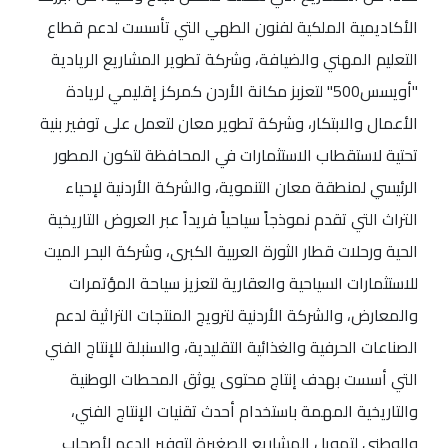
الأكاديمية الملكية لفنون الطهي التي تأسست لدعم قطاع
التعليم المهني والضيافة، وشركة تطوير المشاريع الريادية
"أويسس500" لتعزبز مكانة الأردن كمركز إقليمي لريادة
الأعمال والابتكار، وشركة تطوير معان لتعمل على توفير بنية
تحتية لاستقطاب الاستثمارات في المحافظة لتكون المطور
الرئيسي لمنطقة معان التنموية، والشركة الأردنية لإحياء
التراث التي تقدم نموذجاً سياحياً فريداً عبر العروض التاريخية
الحية ورحلات قطار الثورة العربية الكبرى، وشركة البحر الميت
للاستثمارات السياحية والعقارية لتعزيز سياحة المؤتمرات
والمعارض، والشركة الأردنية لترويج المنتجات التراثية لدعم
الصناعات الحرفية والغذائية التقليدية، والسنبلة للإنتاج الفني
التي أسست بهدف إنتاج محتوى يوثق المحطات الوطنية
والتاريخية المهمة باستخدام أحدث تقنيات الإنتاج الفني،
والوطني لتمويل المشاريع الصغيرة لتوفير الدعم لأصحاب