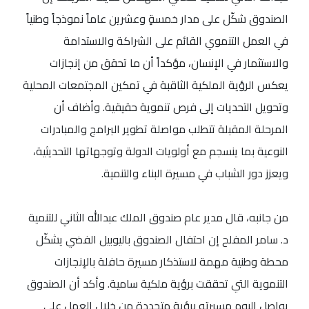
الصندوق شكّل على مدار خمسةٍ وعشرين عاماً نموذجاً وطنياً
في العمل التنموي القائم على الشراكة والاستدامة
والاستثمار في الإنسان، مؤكداً أن ما تحقق من إنجازات
يعكس الرؤية الملكية الثاقبة في تمكين المجتمعات المحلية
وتحويل التحديات إلى فرص تنموية حقيقية. وأضاف أن
المرحلة المقبلة تتطلب مواصلة تطوير البرامج والمبادرات
النوعية بما ينسجم مع أولويات الدولة وتوجهاتها التحديثية،
ويعزز دور الشباب في مسيرة البناء والتنمية.
من جانبه، قال مدير عام صندوق الملك عبدالله الثاني للتنمية
د. سامر المفلح إن احتفال الصندوق باليوبيل الفضي يشكّل
محطة وطنية مهمة لاستذكار مسيرة حافلة بالإنجازات
التنموية التي تحققت برؤية ملكية سامية. وأكد أن الصندوق
يواصل اليوم مسيرته برؤية متجددة من خلال العمل على