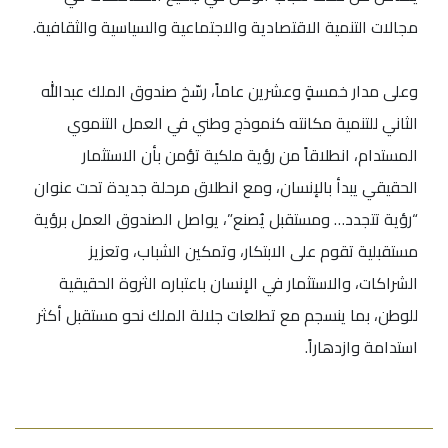
مجالات التنمية الاقتصادية والاجتماعية والسياسية والثقافية.
وعلى مدار خمسةٍ وعشرين عاماً، رسّخ صندوق الملك عبدالله
الثاني للتنمية مكانته كنموذج وطني في العمل التنموي
المستدام، انطلاقاً من رؤية ملكية تؤمن بأن الاستثمار
الحقيقي يبدأ بالإنسان، ومع انطلاق مرحلة جديدة تحت عنوان
“رؤية تتجدد… ومستقبل يُصنع”، يواصل الصندوق العمل برؤية
مستقبلية تقوم على الابتكار، وتمكين الشباب، وتعزيز
الشراكات، والاستثمار في الإنسان باعتباره الثروة الحقيقية
للوطن، بما ينسجم مع تطلعات جلالة الملك نحو مستقبل أكثر
استدامة وازدهاراً.