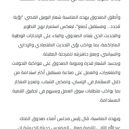
وأطلق الصندوق بهذه المناسبة شعار اليوبيل الفضي: "رؤية
تتجدد… ومستقبل يُصنع"، ليعكس استمرار نهج التطوير
والتحديث الذي يتبناه الصندوق، والبناء على الإنجازات الوطنية
المتراكمة، بما يواكب رؤى التحديث الاقتصادي والإداري
والسياسي، ويعزز جاهزيته للمرحلة المقبلة.
ويجسد الشعار قدرة ومرونة الصندوق على مواكبة التحولات
والمتغيرات، والعمل على صناعة مستقبل أكثر استدامة من
خلال الاستثمار في الإنسان، وتمكين الشباب، وتعزيز الابتكار
بما يواكب متطلبات سوق العمل ويسهم في تحقيق التنمية
المستدامة.
وبهذه المناسبة، قال رئيس مجلس أمناء صندوق الملك
عبدالله الثاني للتنمية معالي المهندس حديثة الخريشة إن