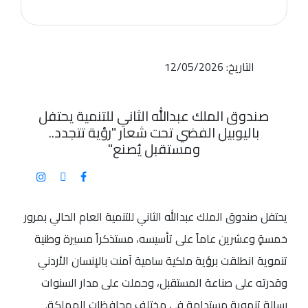
التاريخ: 12/05/2026
صندوق الملك عبدالله الثاني للتنمية يحتفل
باليوبيل الفضي تحت شعار "رؤية تتجدد..
ومستقبل يُصنع"
يحتفل صندوق الملك عبدالله الثاني للتنمية العام الحالي بمرور
خمسةٍ وعشرين عاماً على تأسيسه، مستذكراً مسيرة وطنية
تنموية انطلقت برؤية ملكية سامية آمنت بالإنسان الأردني
وقدرته على صناعة المستقبل، وحملت على مدار السنوات
رسالة تنموية مستدامة في مختلف محافظات المملكة.