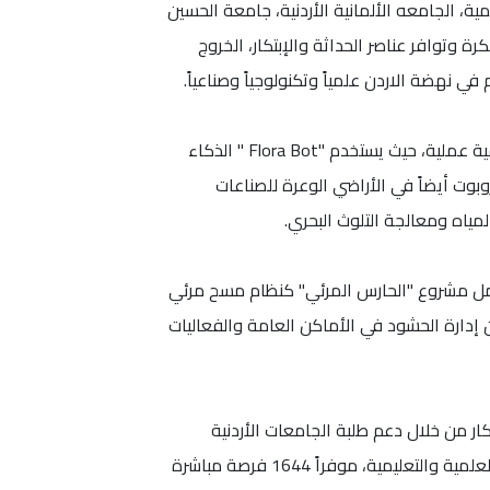
أميرة سمية، الجامعه الألمانية الأردنية، جامعة الحسين
كرة وتوافر عناصر الحداثة والإبتكار، الخروج
نهضة الاردن علمياً وتكنولوجياً وصناعياً.
وتمكنت المشاريع من استهداف قطاعات منها التكنولوجيا الزراعية، والروبوتات، والذكاء الاصطناعي ، للخروج بحلول تطبيقية عملية، حيث يستخدم "Flora Bot " الذكاء
بوت أيضاً في الأراضي الوعرة للصناعات
لمياه ومعالجة التلوث البحري.
ق ، فيما يعمل مشروع "الحارس المرئي" كنظام مسح مرئي
محتملة في المنشآت الحيوية باستخدام الذكاء الاصطناعي، ويسعى مشروع RaQeeb"" لتحسين إدارة الحشود في الأماكن العامة والفعاليات
اللازمة للشباب للإبداع والإبتكار من خلال دعم طلبة الجامعات الأردنية
الحكومية والخاصة لتنفيذ مشاريعهم/ أبحاثهم العلمية التطبيقية، بما يساهم في خلق مجتمع منتج وفاعل في النواحي العلمية والتعليمية، موفراً 1644 فرصة مباشرة