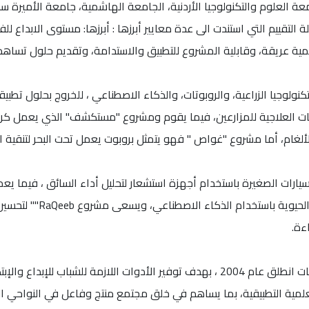
يع من ٦ جامعات وهي جامعة العلوم والتكنولوجيا الأردنية، الجامعة الهاشمية، جامعة ال
 التقييم التي استندت الى عدة معايير أبرزها : أبرزها: مستوى الابداع للف
 عريقة، وقابلية المشروع للتطبيق والاستدامة، وتقديم حلول تساهم في 
صيات العلاجية للمزارعين، فيما يقوم ومشروع "مستكشف" الذي يعمل كرو
لألغام، أما مشروع "غواص " فهو يتمثل بروبوت يعمل تحت البحر لتنقية ا
متة اختبار القيادة للسيارات الصغيرة باستخدام أجهزة استشعار لتحليل أداء السائ
للكشف عن تهديدات أمنية 
ءة.
يُذكر أن مشروع دعم البحث والابداع لطلبة الجامعات انطلق عام 2004 ، بهدف توفير الأدوات 