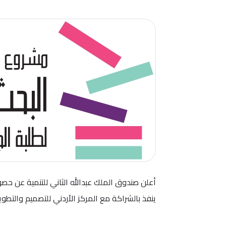
ينفذ بالشراكة مع المركز الأردني للتصميم والتطوير(JODDB)