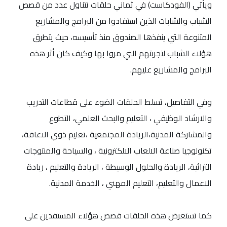
ويأتي (الفودكاست) في ثماني حلقات تتناول عدد من قصص
الشباب والشابات الذين استفادوا من البرامج والمشاريع
المتنوعة التي ينفذها الصندوق منذ تأسيسه، حيث يتطرق
هؤلاء الشباب لتجربتهم التي مروا بها وكيف كان أثر هذه
البرامج والمشاريع عليهم.
وفي التفاصيل، تسلط الحلقات الضوء على قطاعات التدريب
والارشاد الوظيفي ، التعليم والبحث العلمي، التطوع
والمشاركة المدنية،الريادة المجتمعية ،تعليم ذوي الاعاقة،
تكنولوجيا صناعة الالعاب الالكترونية ، والسياحة والمنتوجات
التراثية، الريادة والحلول الوسيطة ، الريادة والتعليم ، ريادة
الاعمال والتعليم، التعليم المهني ، الخدمة المدنية.
كما تستعرض هذه الحلقات قصص هؤلاء المستفدين على