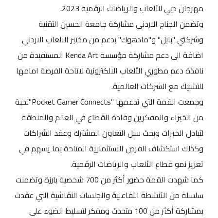
مهرجان دبي للألعاب والرياضات الرقمية 2023.
وتضمن الجناح الاردني مشاركة جامعة الحسين التقنية
وشركتي "بابل" و"مادهوك" بدعم من مختبر الالعاب الاردني
اضافة الى دعم مشاركة مؤسسة Kenda Art المستفيدة من
نافذة دعم مطوري الألعاب الالكترونية لاتاحة الفرصة امامها
للتشبيك مع الشركات العالمية.
وجمعت القمة التي تدعمها "Pocket Gamer Connects"نخبة
من الخبراء والمفكرين وقادة القطاع في العالم والمنطقة
لتبادل الخبرات وبحث سبل التعاون المشترك وعقد الشراكات
وكذلك استكشاف الفرص الاستثمارية المتاحة بما يسهم في
تعزيز نمو قطاع الألعاب والرياضات الرقمية.
كما شهدت القمة حضور أكثر من 700 شخصية بارزة وتضمنت
سلسلة من الأنشطة التفاعلية والجلسات النقاشية التي عقدت
بمشاركة أكثر من 100 متحدث ومفكر لتسليط الضوء على