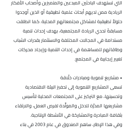
التي تستهدف الباحثين المبدعين والمتميزين وأصحاب الأفكار
الريادية ممن لديهم أبحاث علمية تطبيقية أو الذين أوجدوا
حلولاً تطبيقية لمشاكل مجتمعاتهم المحلية. كما انطلقت
مسابقةَ تحدي الريادة المجتمعية، بهدف إحداث تنمية
مستدامة في المجالات المختلفة والاستثمار بقدرات الشباب
وطاقاتهم للمساهمة في إحداث التنمية وإيجاد محركات
تغيير إيجابية في المجتمع.
• مشاريع تنموية ومبادرات خلّاقة
تسعى المشاريع التنموية إلى تحفيز البيئة الاقتصادية
وتحسينها، مع التركيز على المجتمعات المحلية لتأسيس
مشاريعها المدرّة للدخل والمولِّدة لفرص العمل، والارتقاء
بثقافة المبادرة والمشاركة في الأنشطة الإنتاجية.
وفي هذا الإطار، ساهم الصندوق في عام 2003 في بناء