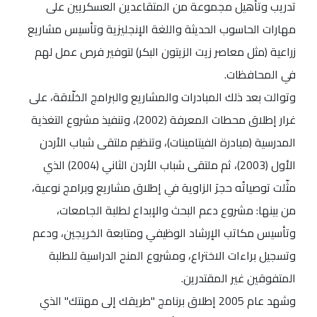
تدريب وتأهيل مجموعة من المتقاعدين العسكريين على
مهارات الحاسوب الحديثة واللغة الإنجليزية وتأسيس مشاريع
زراعية (مثل معاصر زيت الزيتون البكر) لتوفير فرص عمل لهم
في المحافظات.
وتوالت بعد ذلك المبادرات والمشاريع والبرامج الخلّاقة، على
غرار إطلاق محطات المعرفة (2002)، وتنفيذ مشروع التغذية
المدرسية (مبادرة الفيتامينات)، وتنظيم ملتقى شباب الأردن
الأول (2003)، ثم ملتقى شباب الأردن الثاني (2004) الذي
مثّلت توصياتُه حجرَ الزاوية في إطلاق مشاريع وبرامج نوعية،
من بينها: مشروع دعم البحث والإبداع لطلبة الجامعات،
وتأسيس مكاتب الإرشاد الوظيفي ومتابعة الخريجين، ودعم
وتسجيل براءات الاختراع، ومشروع المنح الدراسية للطلبة
المتفوقين غير المقتدرين.
وشهد عام 2005 إطلاق برنامج "طريقك إلى مهنتك" الذي