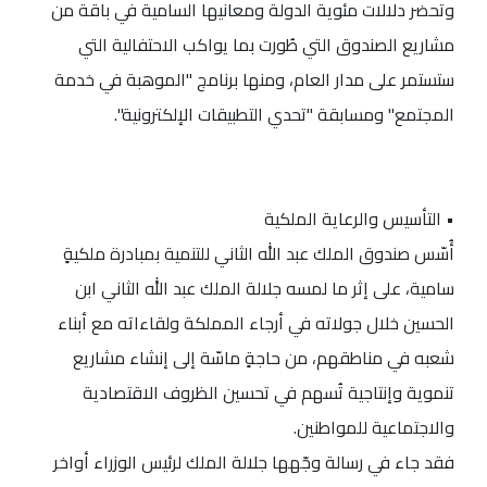
وتحضر دلالات مئوية الدولة ومعانيها السامية في باقة من
مشاريع الصندوق التي طُورت بما يواكب الاحتفالية التي
ستستمر على مدار العام، ومنها برنامج "الموهبة في خدمة
المجتمع" ومسابقة "تحدي التطبيقات الإلكترونية".
• التأسيس والرعاية الملكية
أُسّس صندوق الملك عبد الله الثاني للتنمية بمبادرة ملكيةٍ
سامية، على إثر ما لمسه جلالة الملك عبد الله الثاني ابن
الحسين خلال جولاته في أرجاء المملكة ولقاءاته مع أبناء
شعبه في مناطقهم، من حاجةٍ ماسّة إلى إنشاء مشاريع
تنموية وإنتاجية تُسهم في تحسين الظروف الاقتصادية
والاجتماعية للمواطنين.
فقد جاء في رسالة وجّهها جلالة الملك لرئيس الوزراء أواخر