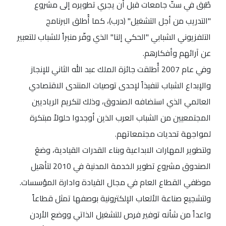
طُبق في ستّ جامعات قبل أن يجري تطويره إلى مشروع
"التدريب من أجل التشغيل" (درب)، كما أُطلق البرنامج
التلفزيوني الشبابي "الحكي إلنا" الذي وفّر منبراً للشباب للتعبير
عن آرائهم وأفكارهم.
وفي عام 2007 أُطلقت جائزة الملك عبد الله الثاني للإنجاز
والإبداع الشباب تنفيذاً لإحدى توصيات المنتدى الاقتصادي
العالمي الذي استضافه الصندوق، وذلك لتكريم الرياديين
المجتمعيين من الشباب العرب الذين أوجدوا حلولاً مبتكرة
لمواجهة تحديات مجتمعاتهم.
ولتطوير المهارات الابداعية وبناء القدرات القيادية، وضعَ
الصندوق مشروع تطوير الخدمة المدنية في 2010 لتأهيل
موظفي القطاع العام في مجال القيادة وادارة المؤسسات.
ولتشجيع صناعة الألعاب الإلكترونية بوصفها تمثل قطاعاً
واعداً من شأنه توفير فرص للتشغيل الذاتي ووضع الأردن