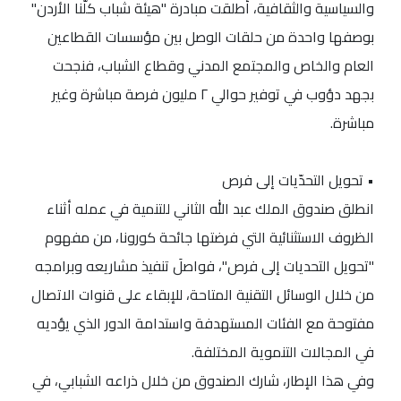
والسياسية والثقافية، أُطلقت مبادرة "هيئة شباب كلّنا الأردن"
بوصفها واحدة من حلقات الوصل بين مؤسسات القطاعين
العام والخاص والمجتمع المدني وقطاع الشباب، فنجحت
بجهد دؤوب في توفير حوالي ٢ مليون فرصة مباشرة وغير
مباشرة.
• تحويل التحدّيات إلى فرص
انطلق صندوق الملك عبد الله الثاني للتنمية في عمله أثناء
الظروف الاستثنائية التي فرضتها جائحة كورونا، من مفهوم
"تحويل التحديات إلى فرص"، فواصلَ تنفيذ مشاريعه وبرامجه
من خلال الوسائل التقنية المتاحة، للإبقاء على قنوات الاتصال
مفتوحة مع الفئات المستهدفة واستدامة الدور الذي يؤديه
في المجالات التنموية المختلفة.
وفي هذا الإطار، شارك الصندوق من خلال ذراعه الشبابي، في