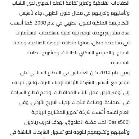
الكفاءات الفندقية وتعزيز ثقافة التعلم المهني لدى الشباب
وتأهليهم وتدريبهم في مجال فنون الطهي، جاء تأسيس
الأكاديمية الملكية لفنون الطهي في عام 2008. كما أسست
عدة مشاريع بهدف توفير بنية تحتية لاستقطاب الاستثمارات
في محافظة معان، ومنها منطقة الروضة الصناعية، وواحة
الحجاج، والمجمع السكني للطالبات، ومشروع الطاقة
الشمسية.
وفي عام 2010 كان العاملون في القطاع السياحي على
موعدٍ مع تأسيس الشركة الأردنية لإحياء التراث، والتي تهدف
إلى توفير فرص عمل لأبناء المحافظات، ودعم قطاع السياحة
في المملكة، وصناعة منتجات لإحياء التاريخ الأردني. وفي
العام نفسه أُسِّست شركة تطوير المشاريع الريادية
(Oasis500) تحت مظلة الصندوق، بهدف تدريب رياديين
وتأهيلهم وتشجيعهم للتوجه نحو تسجيل الشركات الناشئة في