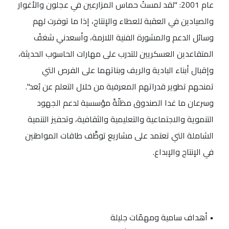
عام 2001: "لقد لمستُ حماس المزارعين في عجلون والأغوار
والصيادين في العقبة للعطاء والإنتاج، إذا ما توفرت لهم
وسائل الدعم والمشورة الفنية اللازمة، وأسعدني شغفُ
المتقاعدين العسكريين للتدرب على مهارات الحاسوب الحديثة،
وإقبال أبناء البادية والريف وبناتهما على الفرص التي
تمنحهم تطوير قدراتهم المعرفية من خلال التعلم عن بُعد".
وسرعان ما غدا الصندوق مظلّةً مؤسسية لدعم الجهود
التنموية والاجتماعية والتعليمية والثقافية، وتحفيز التنمية
الشاملة التي تعتمد على مشاريع توظِّف طاقات المواطنين
في الإنتاج والإبداع.
• أهداف سامية ومهمّات جليلة