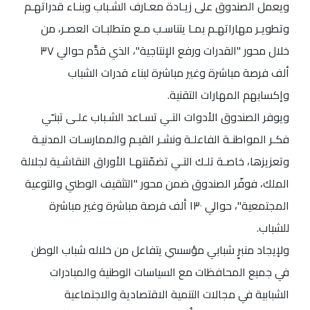
ويعمل الصندوق على زيـادة معـارف الشـباب وبنـاء قدراتهـم
وتطويـر مهاراتهـم بمـا يتناسـب مـع متطلبـات العصـر، من
خلال محور "القدرات ورفع الإنتاجية"، الذي قدَّم حوالي ٣٧
ألف فرصة مباشرة وغير مباشرة لبناء قدرات الشباب
وإكسابهم المهارات التقنية.
ويوفر الصندوق الأدوات التـي تسـاعد الشـباب علـى تبنـّي
فكـر المواطنـة الفاعلـة ونشـر القيـم والممارسـات المدنيـة
وتعزيزها، خاصـة تلـك التـي تضمّنتهـا الأوراق النقاشـية لجلالة
الملك، فوفّر الصندوق ضمن محور "التثقيف الوطني والتوعية
المجتمعية"، حوالي ١٣٠ ألف فرصة مباشرة وغير مباشرة
للشباب.
ولإيجاد منبرٍ شبابي مؤسسي يتفاعل من خلاله شباب الوطن
في جميع المحافظات مع السياسات الوطنية والمبادرات
الشبابية في مجالات التنمية الاقتصادية والاجتماعية