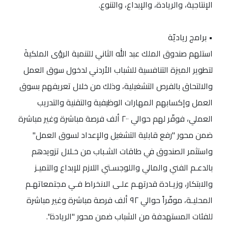
الإنتاجية، والريادة، والإبداع، والتنوع.
• برامج رياديّة
استلهم صندوق الملك عبد الله الثاني للتنمية الرؤى الملكيةَ
لتطوير الميزة التنافسية للشباب الأردني لدخول سوق العمل
والالتحاق بالفرص التشغيلية، وذلك من خلال تعريفهم بسوق
العمل وإكسابهم المهارات الوظيفية والتقنية والتدريب
العملي، فوفّر لهم حوالي ٢٠٠ ألف فرصة مباشرة وغير مباشرة
ضمن محور "رفع قابلية التشغيل والإعداد لسوق العمل"
واستثمر الصندوق في طاقات الشـباب من خـلال تزويدهم
بالدعـم الفني والمالي واللوجسـتي اللازم للإبداع والتميـز
والابتكار، وزيـادة قدرتهـم علـى الانخراط فـي مجتمعاتهـم
المحليـة، موفّراً حوالي ٩٢ ألف فرصة مباشرة وغير مباشرة
للفئات المستهدفة من الشباب ضمن محور "الريادة".