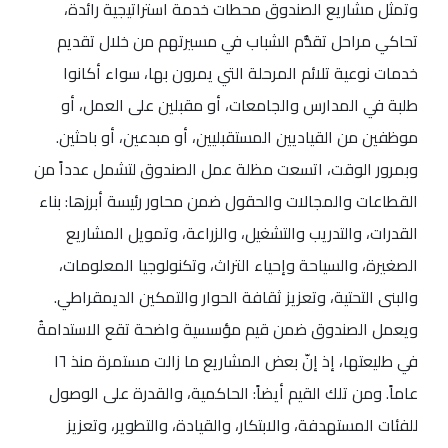
وتمثل مشاريع الصندوق محطات خدمة استراتيجية رائدة،
تحاكي مراحل تقدُّم الشباب في مسيرتهم من خلال تقديم
خدمات نوعية تلائم المرحلة التي يمرون بها، سواء أكانوا
طلبة في المدارس والجامعات، أو مقبلين على العمل، أو
موظفين من القياديين المستقبليين، أو مبدعين، أو باحثين.
وبمرور الوقت، اتسعت مظلة عمل الصندوق لتشمل عدداً من
القطاعات والمجالات والحقول ضمن محاور رئيسة أبرزها: بناء
القدرات، والتدريب والتشغيل، والزراعة، وتمويل المشاريع
الصغيرة، والسياحة وإحياء التراث، وتكنولوجيا المعلومات،
والبنى التحتية، وتعزيز ثقافة الحوار والتمكين الديمقراطي.
ويعمل الصندوق ضمن قيم مؤسسية واضحة تقع الاستدامةُ
في طليعتها، إذ إنّ بعض المشاريع ما زالت مستمرة منذ ١٦
عاماً. ومن تلك القيم أيضاً: الحاكمية، والقدرة على الوصول
للفئات المستهدفة، والابتكار، والقيادة، والتطوير، وتعزيز