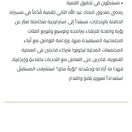
• مستمرّون في تحقيق التنمية
يمضي صندوق الملك عبد الله الثاني للتنمية قُدُماً في مسيرته
الحافلة بالإنجازات، مستنداً إلى استراتيجية متكاملة تعبّر عن
رؤية واضحة للارتقاء ببرامجه وتوسيع وتنويع الفئات
الاجتماعية المستفيدة منها، وإدامة التواصل مع أبناء
المجتمعات المحلية ليكونوا شركاء فاعلين في العملية
التنموية، قادرين على التعامل مع التحديات بكفاءةٍ وإيجابية،
فهذا ما أرادته وجسّدته "رؤيةُ ملكٍ" استشرفت المستقبلَ
استعداداً لعبورهِ بثقةٍ واقتدار.